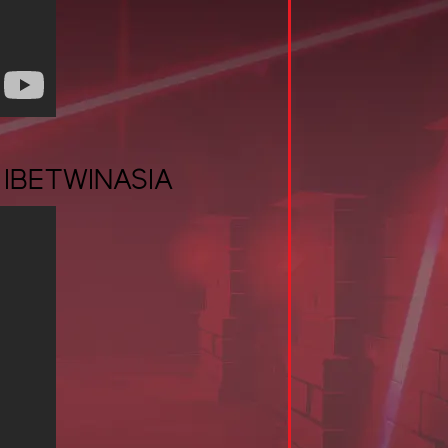
Di IBETWINASIA