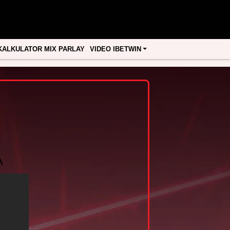
KALKULATOR MIX PARLAY
VIDEO IBETWIN
A