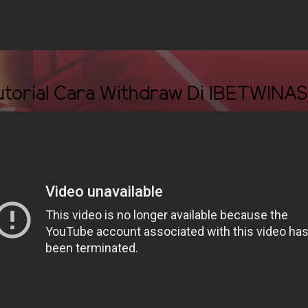
utorial Cara Withdraw Di IBETWINAS