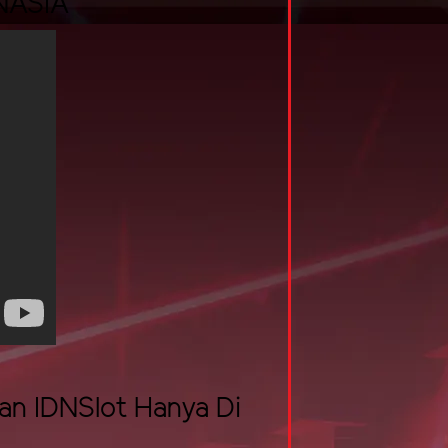
INASIA
an IDNSlot Hanya Di