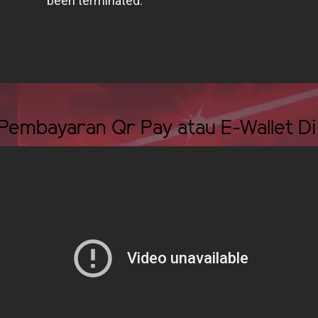
 Pembayaran Qr Pay atau E-Wallet 