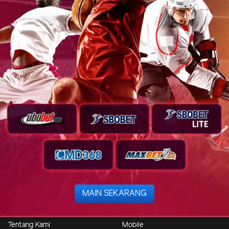
MAIN SEKARANG
Tentang Kami
Mobile