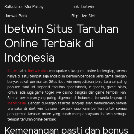
Kalkulator Mix Parlay
Link Ibetwin
Jadwal Bank
Rtp Live Slot
Ibetwin Situs Taruhan
Online Terbaik di
Indonesia
Ibetwin
atau
Ibetwin asia
merupakan situs game online terlengkap, karena
hanya di satu tempat saja anda bisa bermain berbagai jenis game dengan
banyak sekali permainan. Situs ibet win menyediakan jenis taruhan paling
populer saat ini seperti taruhan sportsbook, e-sports, game slots,
idnlive, ada juga game togel, live casino, tangkas dan game tembak ikan.
Semua permainan yang paling digemari di Indonesia tersedia lengkap di
Ibetwinasia
. Dengan dukungan fasilitas lengkap akan memudahkan semua
transaksi di ibet win. Layanan terbaik siap kami berikan untuk semua
penggemar taruhan online yang sudah mempercayakan ibetwin sebagai
tempat taruhan online terbaik.
Kemenangan pasti dan bonus