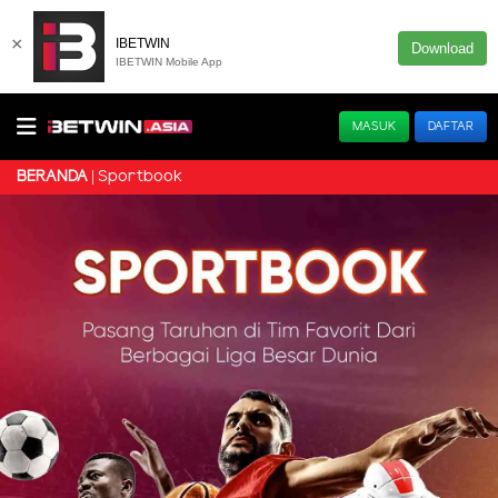
×
IBETWIN
Download
IBETWIN Mobile App
MASUK
DAFTAR
Sportbook
BERANDA